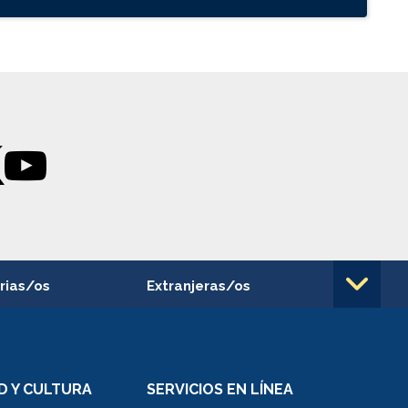
rias/os
Extranjeras/os
rnos de
Revalidación y reconocimiento
n
de títulos
el personal
Postulación al Programa de
Movilidad Estudiantil
D Y CULTURA
SERVICIOS EN LÍNEA
ovilidad interna
Inscripción de asignaturas