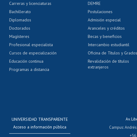
Carreras y licenciaturas
DEMRE
Servicio médico y den
Bachillerato
Postulaciones
Pago de arancel y cré
Diplomados
Admisión especial
Pago de arancel y cré
Doctorados
Aranceles y créditos
Certificado de títulos 
Magísteres
Becas y beneficios
Profesional especialista
Intercambio estudiantil
Mi Uchile
Ayu
Cursos de especialización
Oficina de Títulos y Grado
Educación continua
Revalidación de títulos
extranjeros
Programas a distancia
UNIVERSIDAD TRANSPARENTE
Av. Li
Acceso a información pública
Campus
:
Andrés
+56