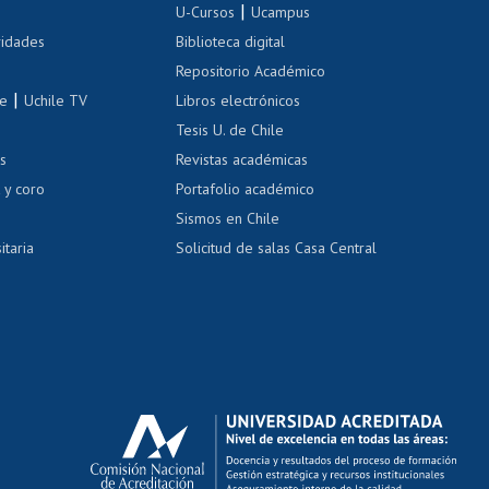
|
 de renta
U-Cursos
Ucampus
Cursos de español
 de renta
vidades
Biblioteca digital
Repositorio Académico
correo uchile
|
le
Uchile TV
Libros electrónicos
nas blancas
Tesis U. de Chile
os
Revistas académicas
, sexual y violencia
Denuncias administrativas
 y coro
Portafolio académico
Sismos en Chile
itaria
Solicitud de salas Casa Central