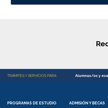
Red
Más información
TRÁMITES Y SERVICIOS PARA
Alumnas/os y ex
Matrícula en línea
Inscripción y cambio d
Consulta y certificado
PROGRAMAS DE ESTUDIO
ADMISIÓN Y BECAS
Certificado de alumno