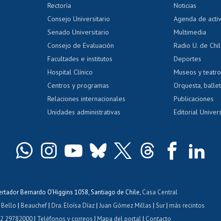
Editar Portafolio Académico
Certificado
Rectoría
Noticias
tal
Evaluación docente
Certificado
Consejo Universitario
Agenda de acti
dito alumnos
honorarios
Calificación académica
Senado Universitario
Multimedia
dito exalumnos
Gestión de 
Consejo de Evaluación
Radio U. de Chi
Postulación al AUCAI
y grados
Editar pági
Facultades e institutos
Deportes
Hospital Clínico
Museos y teatr
da tecnológica
Tarjeta TUI
Wifi
Acoso laboral
s
Centros y programas
Orquesta, ballet
Relaciones internacionales
Publicaciones
Unidades administrativas
Editorial Univers
bertador Bernardo O'Higgins 1058, Santiago de Chile,
Casa Central
 Bello
|
Beauchef
|
Dra. Eloísa Díaz
|
Juan Gómez Millas
|
Sur
|
más recintos
 2 29782000
|
Teléfonos y correos
|
Mapa del portal
|
Contacto