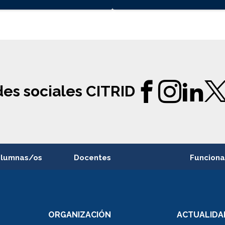
es sociales CITRID
alumnas/os
Docentes
Funciona
Postulación a concursos
Cursos inte
internos de investigación
capacitació
e asignaturas
Consulta a bases de datos
Bienestar d
 de notas
ORGANIZACIÓN
ACTUALIDA
Perfeccionamiento
Portal de m
 regular