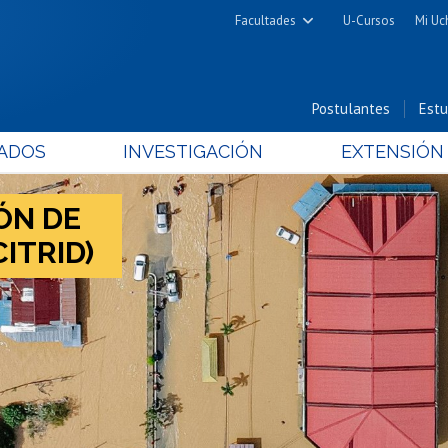
Facultades
U-Cursos
Mi Uc
Arquitectura y Urbanismo
Ciencias
Postulantes
Estu
Cs. Físicas y Matemáticas
ADOS
INVESTIGACIÓN
EXTENSIÓN
Cs. Químicas y Farmacéuticas
Cs. Veterinarias y Pecuarias
ÓN DE
Derecho
ITRID)
Filosofía y Humanidades
Medicina
Estudios Avanzados en Educación
Nutrición y Tecnología de
Alimentos