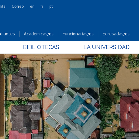
hile
Correo
en
fr
pt
Artes
Cs. Agronómicas
diantes
Académicas/os
Funcionarias/os
Egresadas/os
Cs. Forestales y Conservación
BIBLIOTECAS
LA UNIVERSIDAD
Cs. Sociales
Comunicación e Imagen
Economía y Negocios
Gobierno
Odontología
Estudios Internacionales
Bachillerato
Hospital Clínico