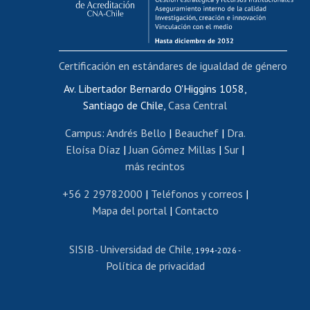
Funcionarias/os
Cursos internos de capacitación
Bienestar del personal
Certificación en estándares de igualdad de género
Portal de movilidad interna
Certificado de renta
Av. Libertador Bernardo O'Higgins 1058,
Santiago de Chile,
Casa Central
Certificado de renta honorarios
Gestión de correo uchile
Campus
:
Andrés Bello
|
Beauchef
|
Dra.
Editar páginas blancas
Eloísa Díaz
|
Juan Gómez Millas
|
Sur
|
más recintos
Extranjeras/os
Revalidación y reconocimiento de títulos
+56 2 29782000
|
Teléfonos y correos
|
Mapa del portal
|
Contacto
Postulación al Programa de Movilidad Estudiantil
Inscripción de asignaturas
SISIB
Universidad de Chile
Cursos de español
-
, 1994-2026 -
Política de privacidad
Mi Uchile
Ayuda tecnológica
Tarjeta TUI
Wifi